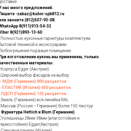
доставке.
У нас много предложений.
Пишите -zakaz@kuhni-spb812.ru
или звоните (812)507-93-08.
WhatsApp 8(911)913-54-32
Viber 8(921)893-13-60
· Полностью кухонные гарнитуры комплектуем
бытовой техникой и аксессуарами.
Любое решение под ваше помещение.
При изготовлении кухонь мы применяем, только
качественные материалы:
· Корпуса Egger (Австрия)
· Широкий выбор фасадов на выбор.
– МДФ (Германия) 800 расцветок.
- ПЛАСТИК (Италия) 650 расцветок.
-ЛДСП (Германия) 125 расцветок.
· Эмаль (Германия) вся линейка RAL
· Массив (Россия – Германия) более 150 текстур.
· Фурнитура Hettich и Blum (Германия)
Столешницы 28мм-38мм (влагостойкие и
термостойкие) Egger(Австрия)
· Стеновые панели (Италия)