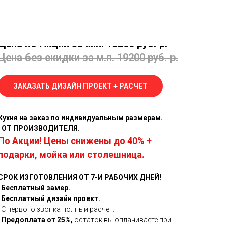
Кухня №31
Форма: Угловая.
Цена по Акции за м.п. 13200 руб.
р.
Цена без скидки за м.п. 19200 руб.
р.
ЗАКАЗАТЬ ДИЗАЙН ПРОЕКТ + РАСЧЕТ
Кухня на заказ по индивидуальным размерам.
· ОТ ПРОИЗВОДИТЕЛЯ.
По Акции! Цены снижены до 40% +
подарки, мойка или столешница.
СРОК ИЗГОТОВЛЕНИЯ ОТ 7-И РАБОЧИХ ДНЕЙ!
Бесплатный замер.
Бесплатный дизайн проект.
· С первого звонка полный расчет.
· Предоплата от 25%,
остаток вы оплачиваете при