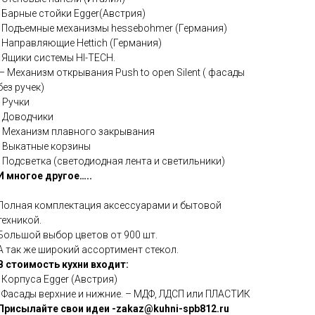
· Барные стойки Egger(Австрия)
· Подъемные механизмы hessebohmer (Германия)
· Направляющие Hettich (Германия)
· Ящики системы HI-TECH.
— Механизм открывания Push to open Silent ( фасады
без ручек)
- Ручки
- Доводчики
- Механизм плавного закрывания
- Выкатные корзины
- Подсветка (светодиодная лента и светильники)
И многое другое…..
Полная комплектация аксессуарами и бытовой
техникой.
Большой выбор цветов от 900 шт.
А так же широкий ассортимент стекол.
В стоимость кухни входит:
· Корпуса Egger (Австрия)
· Фасады верхние и нижние. – МДФ, ЛДСП или ПЛАСТИК
Присылайте свои идеи -zakaz@kuhni-spb812.ru