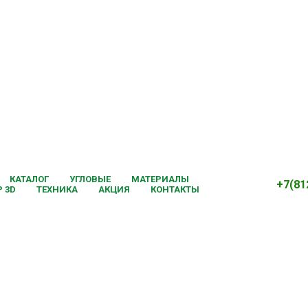
Кухня № 31
а заказ от производителя по доступн
КАТАЛОГ
УГЛОВЫЕ
МАТЕРИАЛЫ
+7(81
 3D
ТЕХНИКА
АКЦИЯ
КОНТАКТЫ