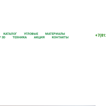
Кухня № 23
КАТАЛОГ
УГЛОВЫЕ
МАТЕРИАЛЫ
+7(81
 3D
ТЕХНИКА
АКЦИЯ
КОНТАКТЫ
а заказ от производителя по доступн