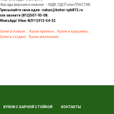
· Фасады верхние и нижние. – МДФ, ЛДСП или ПЛАСТИК
Присылайте свои идеи -zakaz@kuhni-spb812.ru
или звоните (812)507-93-08.
WhatsApp/ Viber 8(911)913-54-32
Кухни угловые….
Кухни прямые…
Кухни в хрущевку…
Кухни в студию..
Кухни маленькие
КУХНИ С БАРНОЙ СТОЙКОЙ
КОНТАКТЫ