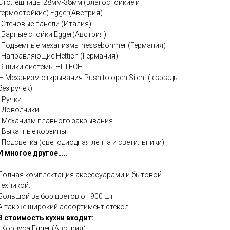
Столешницы 28мм-38мм (влагостойкие и
термостойкие) Egger(Австрия)
· Стеновые панели (Италия)
· Барные стойки Egger(Австрия)
· Подъемные механизмы hessebohmer (Германия)
· Направляющие Hettich (Германия)
· Ящики системы HI-TECH.
— Механизм открывания Push to open Silent ( фасады
без ручек)
- Ручки
- Доводчики
- Механизм плавного закрывания
- Выкатные корзины
- Подсветка (светодиодная лента и светильники)
И многое другое…..
Полная комплектация аксессуарами и бытовой
техникой.
Большой выбор цветов от 900 шт.
А так же широкий ассортимент стекол.
В стоимость кухни входит:
· Корпуса Egger (Австрия)