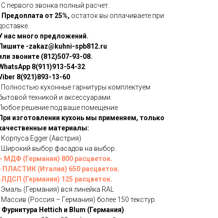
· С первого звонка полный расчет.
· Предоплата от 25%,
остаток вы оплачиваете при
доставке.
У нас много предложений.
Пишите -zakaz@kuhni-spb812.ru
или звоните (812)507-93-08.
WhatsApp 8(911)913-54-32
Viber 8(921)893-13-60
· Полностью кухонные гарнитуры комплектуем
бытовой техникой и аксессуарами.
Любое решение под ваше помещение.
При изготовлении кухонь мы применяем, только
качественные материалы:
· Корпуса Egger (Австрия)
· Широкий выбор фасадов на выбор.
– МДФ (Германия) 800 расцветок.
- ПЛАСТИК (Италия) 650 расцветок.
-ЛДСП (Германия) 125 расцветок.
· Эмаль (Германия) вся линейка RAL
· Массив (Россия – Германия) более 150 текстур.
· Фурнитура Hettich и Blum (Германия)