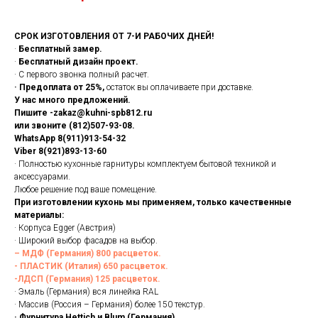
СРОК ИЗГОТОВЛЕНИЯ ОТ 7-И РАБОЧИХ ДНЕЙ!
·
Бесплатный замер.
·
Бесплатный дизайн проект.
· С первого звонка полный расчет.
· Предоплата от 25%,
остаток вы оплачиваете при доставке.
У нас много предложений.
Пишите -zakaz@kuhni-spb812.ru
или звоните (812)507-93-08.
WhatsApp 8(911)913-54-32
Viber 8(921)893-13-60
· Полностью кухонные гарнитуры комплектуем бытовой техникой и
аксессуарами.
Любое решение под ваше помещение.
При изготовлении кухонь мы применяем, только качественные
материалы:
· Корпуса Egger (Австрия)
· Широкий выбор фасадов на выбор.
– МДФ (Германия) 800 расцветок.
- ПЛАСТИК (Италия) 650 расцветок.
-ЛДСП (Германия) 125 расцветок.
· Эмаль (Германия) вся линейка RAL
· Массив (Россия – Германия) более 150 текстур.
· Фурнитура Hettich и Blum (Германия)