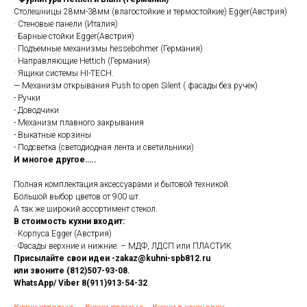
Столешницы 28мм-38мм (влагостойкие и термостойкие) Egger(Австрия)
· Стеновые панели (Италия)
· Барные стойки Egger(Австрия)
· Подъемные механизмы hessebohmer (Германия)
· Направляющие Hettich (Германия)
· Ящики системы HI-TECH.
— Механизм открывания Push to open Silent ( фасады без ручек)
- Ручки
- Доводчики
- Механизм плавного закрывания
- Выкатные корзины
- Подсветка (светодиодная лента и светильники)
И многое другое…..
Полная комплектация аксессуарами и бытовой техникой.
Большой выбор цветов от 900 шт.
А так же широкий ассортимент стекол.
В стоимость кухни входит:
· Корпуса Egger (Австрия)
· Фасады верхние и нижние. – МДФ, ЛДСП или ПЛАСТИК
Присылайте свои идеи -zakaz@kuhni-spb812.ru
или звоните (812)507-93-08.
WhatsApp/ Viber 8(911)913-54-32